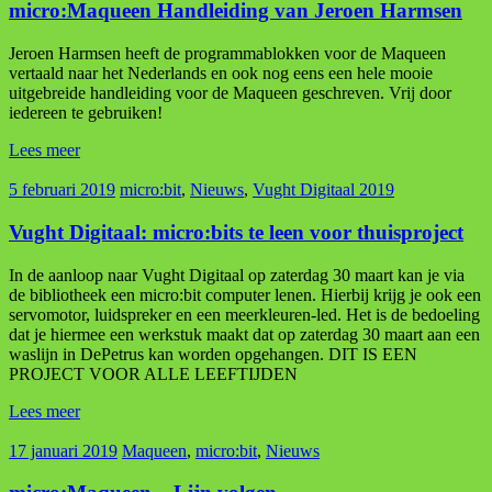
micro:Maqueen Handleiding van Jeroen Harmsen
Jeroen Harmsen heeft de programmablokken voor de Maqueen
vertaald naar het Nederlands en ook nog eens een hele mooie
uitgebreide handleiding voor de Maqueen geschreven. Vrij door
iedereen te gebruiken!
Lees meer
5 februari 2019
micro:bit
,
Nieuws
,
Vught Digitaal 2019
Vught Digitaal: micro:bits te leen voor thuisproject
In de aanloop naar Vught Digitaal op zaterdag 30 maart kan je via
de bibliotheek een micro:bit computer lenen. Hierbij krijg je ook een
servomotor, luidspreker en een meerkleuren-led. Het is de bedoeling
dat je hiermee een werkstuk maakt dat op zaterdag 30 maart aan een
waslijn in DePetrus kan worden opgehangen. DIT IS EEN
PROJECT VOOR ALLE LEEFTIJDEN
Lees meer
17 januari 2019
Maqueen
,
micro:bit
,
Nieuws