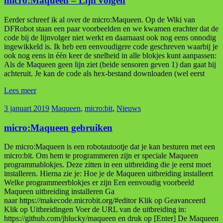
micro:Maqueen – Lijn volgen
Eerder schreef ik al over de micro:Maqueen. Op de Wiki van
DFRobot staan een paar voorbeelden en we kwamen erachter dat de
code bij de lijnvolger niet werkt en daarnaast ook nog eens onnodig
ingewikkeld is. Ik heb een eenvoudigere code geschreven waarbij je
ook nog eens in één keer de snelheid in alle blokjes kunt aanpassen:
Als de Maqueen geen lijn ziet (beide sensoren geven 1) dan gaat hij
achteruit. Je kan de code als hex-bestand downloaden (wel eerst
Lees meer
3 januari 2019
Maqueen
,
micro:bit
,
Nieuws
micro:Maqueen gebruiken
De micro:Maqueen is een robotautootje dat je kan besturen met een
micro:bit. Om hem te programmeren zijn er speciale Maqueen
programmablokjes. Deze zitten in een uitbreiding die je eerst moet
installeren. Hierna zie je: Hoe je de Maqueen uitbreiding installeert
Welke programmeerblokjes er zijn Een eenvoudig voorbeeld
Maqueen uitbreiding installeren Ga
naar https://makecode.microbit.org/#editor Klik op Geavanceerd
Klik op Uitbreidingen Voer de URL van de uitbreiding in:
https://github.com/jhlucky/maqueen en druk op [Enter] De Maqueen