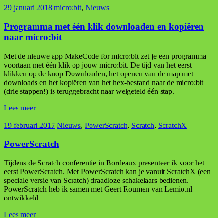
29 januari 2018
micro:bit
,
Nieuws
Programma met één klik downloaden en kopiëren
naar micro:bit
Met de nieuwe app MakeCode for micro:bit zet je een programma
voortaan met één klik op jouw micro:bit. De tijd van het eerst
klikken op de knop Downloaden, het openen van de map met
downloads en het kopiëren van het hex-bestand naar de micro:bit
(drie stappen!) is teruggebracht naar welgeteld één stap.
Lees meer
19 februari 2017
Nieuws
,
PowerScratch
,
Scratch
,
ScratchX
PowerScratch
Tijdens de Scratch conferentie in Bordeaux presenteer ik voor het
eerst PowerScratch. Met PowerScratch kan je vanuit ScratchX (een
speciale versie van Scratch) draadloze schakelaars bedienen.
PowerScratch heb ik samen met Geert Roumen van Lemio.nl
ontwikkeld.
Lees meer